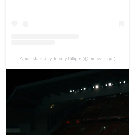
A post shared by Tommy Hilfiger (@tommyhilfiger)