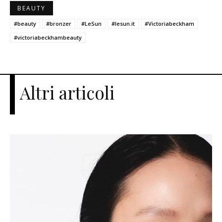
BEAUTY
#beauty
#bronzer
#LeSun
#lesun.it
#Victoriabeckham
#victoriabeckhambeauty
Altri articoli