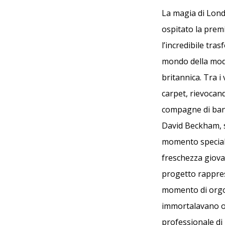
La magia di Lond
ospitato la prem
l’incredibile tr
mondo della moda.
britannica. Tra i
carpet, rievocand
compagne di band
David Beckham, 
momento speciale
freschezza giova
progetto rappres
momento di orgog
immortalavano og
professionale di 