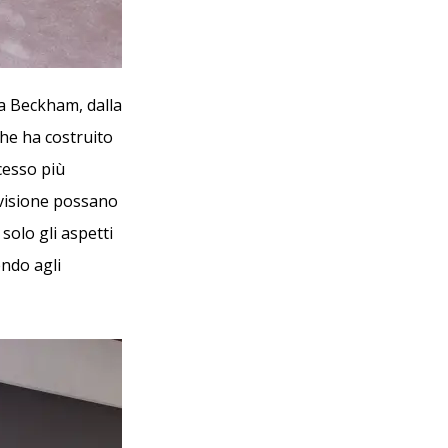
ia Beckham, dalla
che ha costruito
cesso più
 visione possano
olo gli aspetti
endo agli