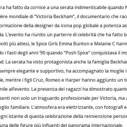
ra ha fatto da cornice a una serata indimenticabile quando N
ière mondiale di “Victoria Beckham”, il documentario che ra
asformazione della designer da icona pop globale a potenza as
 L’evento ha riunito un parterre di celebrità che ha fatto bri
 volti più attesi, le Spice Girls Emma Bunton e Melanie C hann
o i fasti degli anni ’90 quando “Posh Spice” conquistava il 
. La serata ha visto protagonista anche la famiglia Beckha
sempre elegante e supportivo, ha accompagnato la moglie 
, mentre i figli Cruz, Romeo e Harper hanno aggiunto un t
nile all’evento. La presenza dei ragazzi ha dimostrato quan
enti non solo un traguardo professionale per Victoria, ma
lio familiare. L’atmosfera era elettrizzante, con fotografi e
ni istante di questa celebrazione della reinvenzione perso
una delle figure più influenti del panorama internazionale.