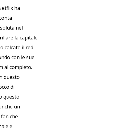
etflix ha
cconta
soluta nel
llare la capitale
o calcato il red
mondo con le sue
m al completo.
in questo
occo di
to questo
 anche un
 fan che
nale e