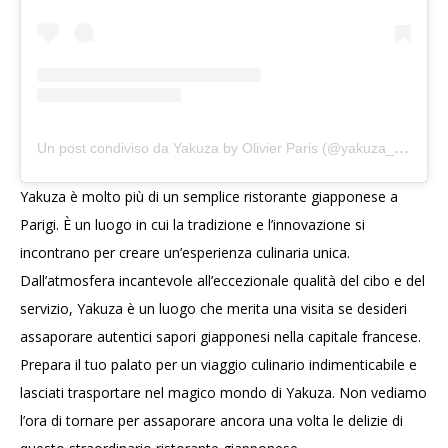
U
n post condiviso da Yakuza by Olivier Paris (@yakuza_byolivierparis)
Yakuza è molto più di un semplice ristorante giapponese a
Parigi. È un luogo in cui la tradizione e l’innovazione si
incontrano per creare un’esperienza culinaria unica.
Dall’atmosfera incantevole all’eccezionale qualità del cibo e del
servizio, Yakuza è un luogo che merita una visita se desideri
assaporare autentici sapori giapponesi nella capitale francese.
Prepara il tuo palato per un viaggio culinario indimenticabile e
lasciati trasportare nel magico mondo di Yakuza. Non vediamo
l’ora di tornare per assaporare ancora una volta le delizie di